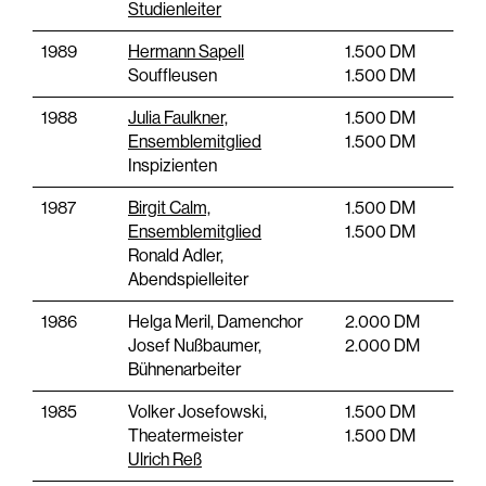
Studienleiter
1989
Hermann Sapell
1.500 DM
Souffleusen
1.500 DM
1988
Julia Faulkner,
1.500 DM
Ensemblemitglied
1.500 DM
Inspizienten
1987
Birgit Calm,
1.500 DM
Ensemblemitglied
1.500 DM
Ronald Adler,
Abendspielleiter
1986
Helga Meril, Damenchor
2.000 DM
Josef Nußbaumer,
2.000 DM
Bühnenarbeiter
1985
Volker Josefowski,
1.500 DM
Theatermeister
1.500 DM
Ulrich Reß