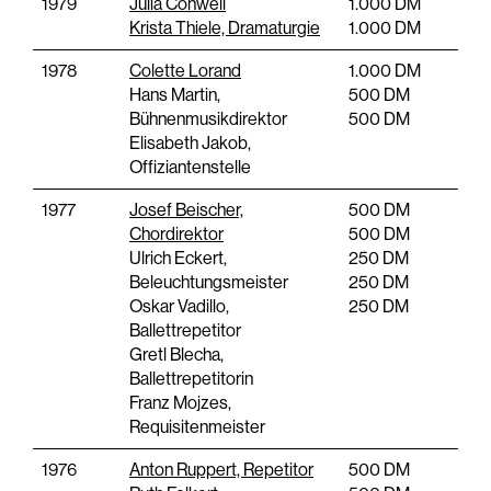
1979
Julia Conwell
1.000 DM
Krista Thiele, Dramaturgie
1.000 DM
1978
Colette Lorand
1.000 DM
Hans Martin,
500 DM
Bühnenmusikdirektor
500 DM
Elisabeth Jakob,
Offiziantenstelle
1977
Josef Beischer,
500 DM
Chordirektor
500 DM
Ulrich Eckert,
250 DM
Beleuchtungsmeister
250 DM
Oskar Vadillo,
250 DM
Ballettrepetitor
Gretl Blecha,
Ballettrepetitorin
Franz Mojzes,
Requisitenmeister
1976
Anton Ruppert, Repetitor
500 DM