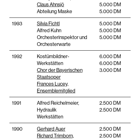
Claus Ahnsjö
5.000 DM
Abteilung Maske
5.000 DM
1993
Silvia Fichtl
5.000 DM
Alfred Kuhn
5.000 DM
Orchesterinspektor und
5.000 DM
Orchesterwarte
1992
Kostümbildner-
6.000 DM
Werkstätten
6.000 DM
Chor der Bayerischen
3.000 DM
Staatsoper
Frances Lucey,
Ensemblemitglied
1991
Alfred Reichelmeier,
2.500 DM
Hydraulik
2.500 DM
Werkstätten
1990
Gerhard Auer
2.500 DM
Richard Trimborn,
2.500 DM