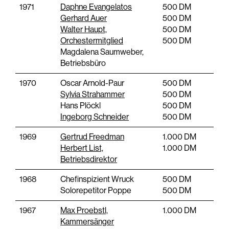
1971
Daphne Evangelatos
500 DM
Gerhard Auer
500 DM
Walter Haupt,
500 DM
Orchestermitglied
500 DM
Magdalena Saumweber,
Betriebsbüro
1970
Oscar Arnold-Paur
500 DM
Sylvia Strahammer
500 DM
Hans Plöckl
500 DM
Ingeborg Schneider
500 DM
1969
Gertrud Freedman
1.000 DM
Herbert List,
1.000 DM
Betriebsdirektor
1968
Chefinspizient Wruck
500 DM
Solorepetitor Poppe
500 DM
1967
Max Proebstl,
1.000 DM
Kammersänger