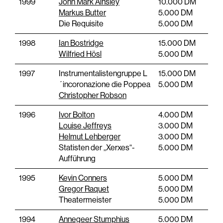
1999
John Mark Ainsley
10.000 DM
Markus Butter
5.000 DM
Die Requisite
5.000 DM
1998
Ian Bostridge
15.000 DM
Wilfried Hösl
5.000 DM
1997
Instrumentalistengruppe L
15.000 DM
´incoronazione die Poppea
5.000 DM
Christopher Robson
1996
Ivor Bolton
4.000 DM
Louise Jeffreys
3.000 DM
Helmut Lehberger
3.000 DM
Statisten der „Xerxes“-
5.000 DM
Aufführung
1995
Kevin Conners
5.000 DM
Gregor Raquet
5.000 DM
Theatermeister
5.000 DM
1994
Annegeer Stumphius
5.000 DM