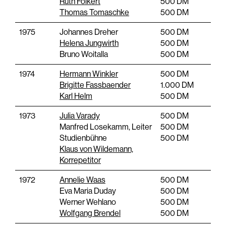
Ruth Folkert
500 DM
Thomas Tomaschke
500 DM
1975
Johannes Dreher
500 DM
Helena Jungwirth
500 DM
Bruno Woitalla
500 DM
1974
Hermann Winkler
500 DM
Brigitte Fassbaender
1.000 DM
Karl Helm
500 DM
1973
Julia Varady
500 DM
Manfred Losekamm, Leiter
500 DM
Studienbühne
500 DM
Klaus von Wildemann,
Korrepetitor
1972
Annelie Waas
500 DM
Eva Maria Duday
500 DM
Werner Wehlano
500 DM
Wolfgang Brendel
500 DM