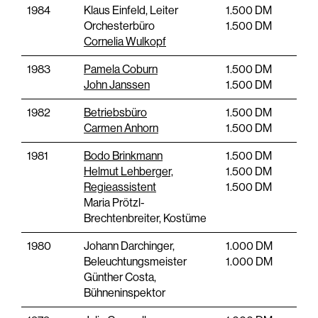
1984
Klaus Einfeld, Leiter
1.500 DM
Orchesterbüro
1.500 DM
Cornelia Wulkopf
1983
Pamela Coburn
1.500 DM
John Janssen
1.500 DM
1982
Betriebsbüro
1.500 DM
Carmen Anhorn
1.500 DM
1981
Bodo Brinkmann
1.500 DM
Helmut Lehberger,
1.500 DM
Regieassistent
1.500 DM
Maria Prötzl-
Brechtenbreiter, Kostüme
1980
Johann Darchinger,
1.000 DM
Beleuchtungsmeister
1.000 DM
Günther Costa,
Bühneninspektor