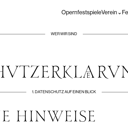
Opernfestspiele
Verein
Fe
WER WIR SIND
HUTZ­ERKLÄRU
1. DATENSCHUTZ AUF EINEN BLICK
E HINWEISE